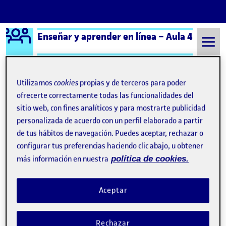
Logo Ágora
Enseñar y aprender en línea – Aula 4
Saltar al contenido
Utilizamos
cookies
propias y de terceros para poder
ofrecerte correctamente todas las funcionalidades del
Semestre 20241 - Aula 4
Reto 1: participación en X
sitio web, con fines analíticos y para mostrarte publicidad
Navegación de entradas
: RETO 1. ENSEÑAR Y APRENDER EN LÍNEA.
: Ret
personalizada de acuerdo con un perfil elaborado a partir
Anterior
Siguiente
de tus hábitos de navegación. Puedes aceptar, rechazar o
Reto 1: participación en X
configurar tus preferencias haciendo clic abajo, u obtener
Publicado por
más información en nuestra
política de cookies.
Publicado por
Cristina Loreto Moreno Muñoz
Visibilidad:
Fecha de publicación
26 octubre, 2024 7:14 pm
en Reto 1: participación en X
Pública
-
20 Oct 2024
-
comentario
Aceptar
Buenas tardes a todos adjunto mi PDF con mis aportaciones
en la red social X y mis comentarios a los compañeros.
Rechazar