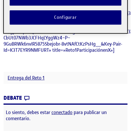
Un saludo
~1IoujJy84groLikydHwwu999amPKod3BULsUoewERRNJ4LVrj3
Configurar
Yla9XeCxWr92HT-GcA1f2m6VvaV1Ir~J08Vfdxy2dUwf-hD-
sSOMYl
M~gpF3vpG4QEONdUS7e84k8StRgYv54Yd~Mwa1c27a889orY37
CbUt07NWb3JCFHqLYggWz4~P~
9GuBRWk6nvIR5875Sbejobr-8vtNAfCtKzPsHg__&Key-Pair-
Id=K3T7EYR9NMFURT» title=»Reto1ParticipaciónenX»]
Entrega del Reto 1
CONTRIBUTION
0
EN RETO 1: PARTICIPACIÓN EN X
DEBATE
Lo siento, debes estar
conectado
para publicar un
comentario.