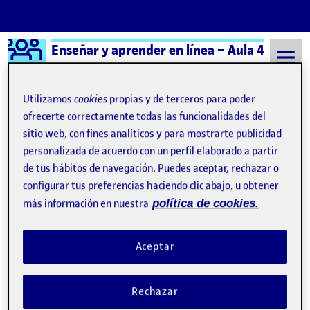
Logo Ágora
Enseñar y aprender en línea – Aula 4
Saltar al contenido
Utilizamos
cookies
propias y de terceros para poder
ofrecerte correctamente todas las funcionalidades del
sitio web, con fines analíticos y para mostrarte publicidad
Semestre 20241 - Aula 4
12 Enero, 2025
personalizada de acuerdo con un perfil elaborado a partir
12 Enero, 2025
de tus hábitos de navegación. Puedes aceptar, rechazar o
configurar tus preferencias haciendo clic abajo, u obtener
más información en nuestra
política de cookies.
Reto 4: evaluamos una situación de aprendizaje y reflexionamos sobre lo aprendido
Publicado por
Publicado por
Cristina Loreto Moreno Muñoz
Visibilidad:
Fecha de publicación
12 enero, 2025 10:17 pm
en Reto 4: evaluamos una situación
Pública
-
12 Ene 2025
-
comentario
Aceptar
Buenas noches compañeros, adjunto mi trabajo final en formato
PDF. También adjunto mi vídeo por si no es visible a través del
Rechazar
PDF. Un saludo. Vídeo el 12-1-25 a las 17.55 Entrega del Reto 4 …