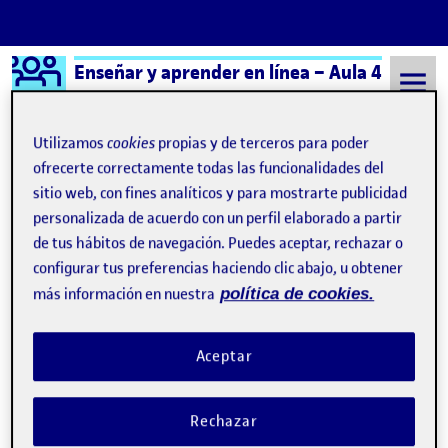
Logo Ágora
Enseñar y aprender en línea – Aula 4
Saltar al contenido
Utilizamos
cookies
propias y de terceros para poder
ofrecerte correctamente todas las funcionalidades del
sitio web, con fines analíticos y para mostrarte publicidad
Semestre 20241 - Aula 4
Ayoze Espinar González
personalizada de acuerdo con un perfil elaborado a partir
Ayoze Espinar González
de tus hábitos de navegación. Puedes aceptar, rechazar o
configurar tus preferencias haciendo clic abajo, u obtener
más información en nuestra
política de cookies.
Reto 3: Infografía y descripción.
Publicado por
Publicado por
Ayoze Espinar González
Visibilidad:
Fecha de publicación
12 diciembre, 2024 9:32 pm
en Reto 3: Infografía y descripción
Pública
-
12 Dic 2024
-
2 comentarios
Aceptar
Entrega del Reto 3 …
Rechazar